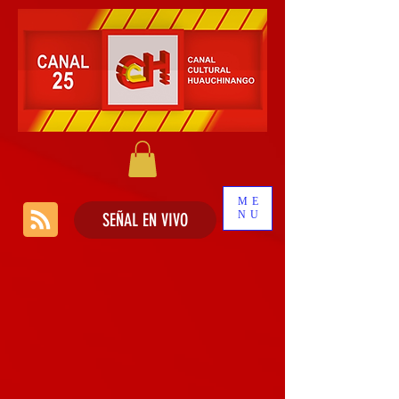
ME
NU
SEÑAL EN VIVO