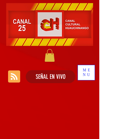
ME
NU
SEÑAL EN VIVO