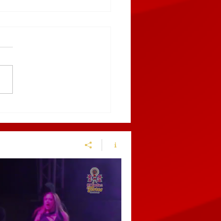
enen en el centro de
chinango a sujeto por
ir a una policía
cipal y alterar el orden