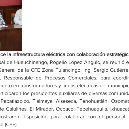
e la infraestructura eléctrica con colaboración estratégic
pal de Huauchinango, Rogelio López Angulo, se reunió 
eneral de la CFE Zona Tulancingo, Ing. Sergio Gutiérre
, Responsable de Procesos Comerciales, para coordina
ento en transformadores y líneas eléctricas del municipio
ticiparon los presidentes auxiliares de diversas comunida
, Papatlazolco, Tlalmaya, Alseseca, Tenohuatlán, Ozomatlá
 Calulines, El Mirador, Ocpaco, Tepehuaquila, Ixhuacat
ostraron disposición para colaborar con el personal 
ad (CFE).