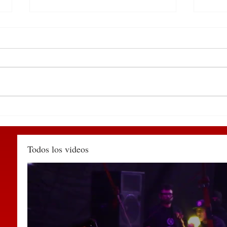
DEL 9 AL 12 DE MARZO,
Deti
PUEBLA RECIBIRÁ EL
Huau
TIANGUIS TURÍSTICO
agred
MÉXICO 2027
muni
Todos los videos