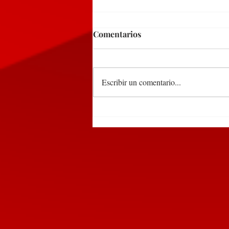
Comentarios
Escribir un comentario...
Participa edil de
Huauchinango en encuentro
de alcaldes convocado por la
SEGOB Puebla