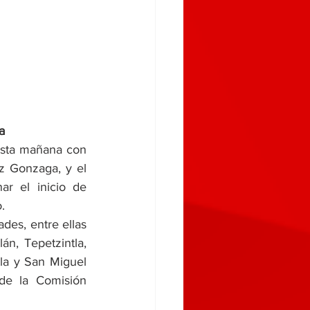
a
esta mañana con 
z Gonzaga, y el 
r el inicio de 
.
des, entre ellas 
n, Tepetzintla, 
la y San Miguel 
de la Comisión 