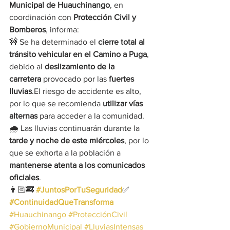
Municipal de Huauchinango
, en 
coordinación con 
Protección Civil y 
Bomberos
, informa:
🚧 Se ha determinado el 
cierre total al 
tránsito vehicular en el Camino a Puga
, 
debido al 
deslizamiento de la 
carretera
 provocado por las 
fuertes 
lluvias
.El riesgo de accidente es alto, 
por lo que se recomienda 
utilizar vías 
alternas
 para acceder a la comunidad.
🌧️ Las lluvias continuarán durante la 
tarde y noche de este miércoles
, por lo 
que se exhorta a la población a 
mantenerse atenta a los comunicados 
oficiales
.
👨🏻‍🚒 
#JuntosPorTuSeguridad
✅ 
#ContinuidadQueTransforma
#Huauchinango
#ProtecciónCivil
#GobiernoMunicipal
#LluviasIntensas