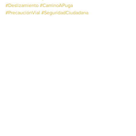
#Deslizamiento
#CaminoAPuga
#PrecauciónVial
#SeguridadCiudadana