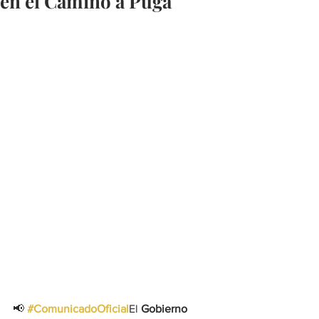
en el Camino a Puga
📢 
#ComunicadoOficial
El 
Gobierno 