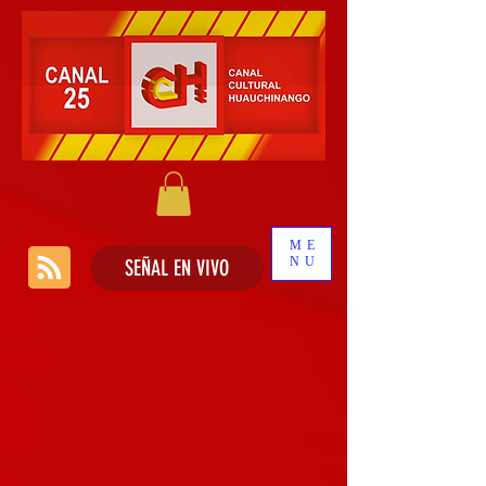
ME
NU
SEÑAL EN VIVO