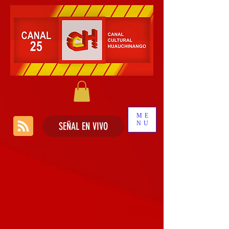
ME
NU
SEÑAL EN VIVO