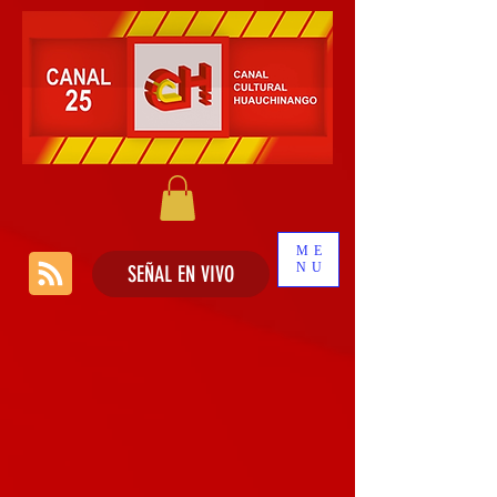
ME
NU
SEÑAL EN VIVO