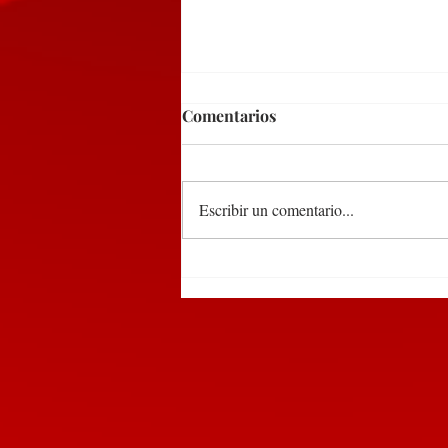
Comentarios
Escribir un comentario...
DEL 9 AL 12 DE MARZO,
PUEBLA RECIBIRÁ EL
TIANGUIS TURÍSTICO
MÉXICO 2027