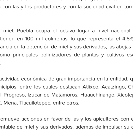
con las y los productores y con la sociedad civil en torn
 miel, Puebla ocupa el octavo lugar a nivel nacional,
ienen en 100 mil colmenas, lo que representa el 4.6% de
ncia en la obtención de miel y sus derivados, las abeja
mo principales polinizadores de plantas y cultivos ese
.
actividad económica de gran importancia en la entidad, qu
cipios, entre los cuales destacan Atlixco, Acatzingo, C
l Progreso, Izúcar de Matamoros, Huauchinango, Xicotep
. Mena, Tlacuilotepec, entre otros. 
romueve acciones en favor de las y los apicultores con el
ntable de miel y sus derivados, además de impulsar su c