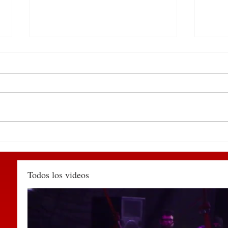
Detienen en el centro de
Cons
Huauchinango a sujeto por
Esta
agredir a una policía
prev
municipal y alterar el orden
Huau
Todos los videos