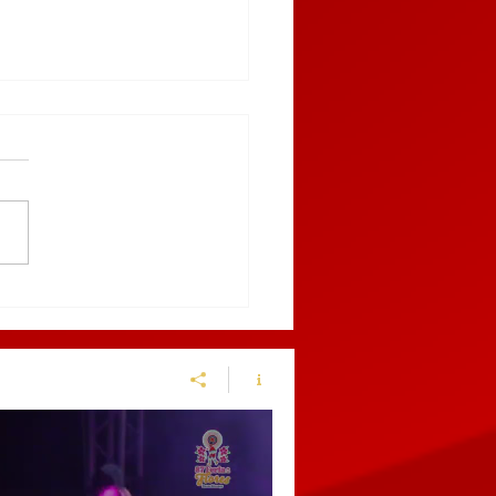
truye Gobierno del
do canal pluvial para
enir inundaciones en
chinango