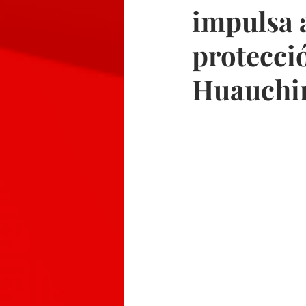
impulsa 
protecció
Huauchin