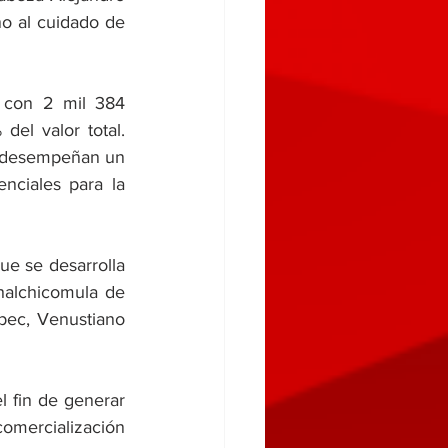
o al cuidado de 
 con 2 mil 384 
l valor total.  
s desempeñan un 
nciales para la 
e se desarrolla 
halchicomula de 
ec, Venustiano 
 fin de generar 
omercialización 