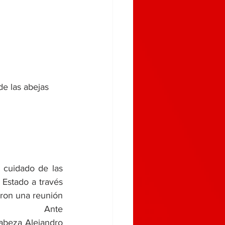
e las abejas
cuidado de las 
 Estado a través 
eron una reunión 
                 Ante 
abeza Alejandro 