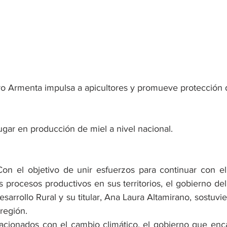
o Armenta impulsa a apicultores y promueve protección d
ugar en producción de miel a nivel nacional.
n el objetivo de unir esfuerzos para continuar con el 
os procesos productivos en sus territorios, el gobierno del
esarrollo Rural y su titular, Ana Laura Altamirano, sostuvi
                                                                               
elacionados con el cambio climático, el gobierno que enc