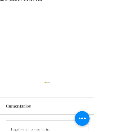
Comentarios
Escribir un comentario...
Detienen en el centro de
Construye Gobi