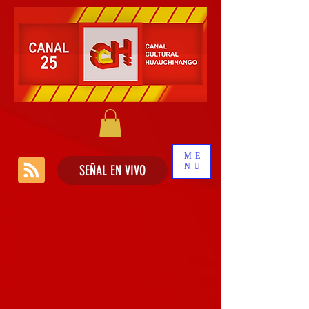
ME
NU
SEÑAL EN VIVO