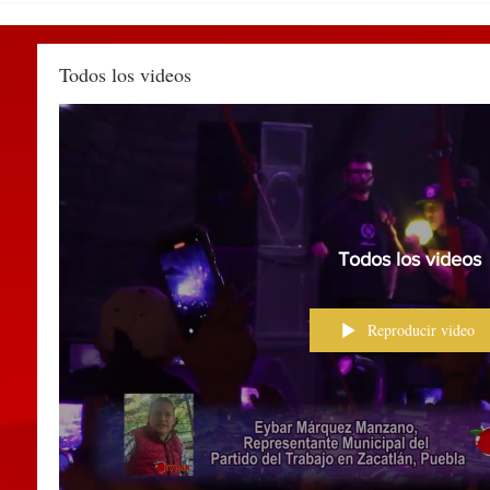
Huauchinango a sujeto por
Esta
agredir a una policía
prev
municipal y alterar el orden
Huau
Todos los videos
Todos los videos
Reproducir video