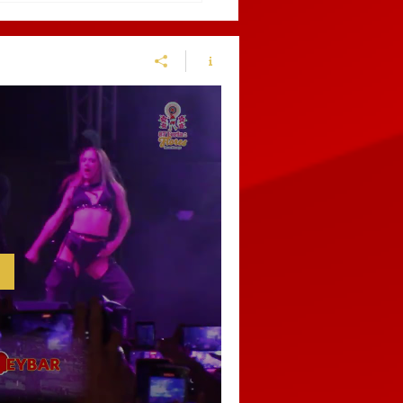
do canal pluvial para
enir inundaciones en
chinango