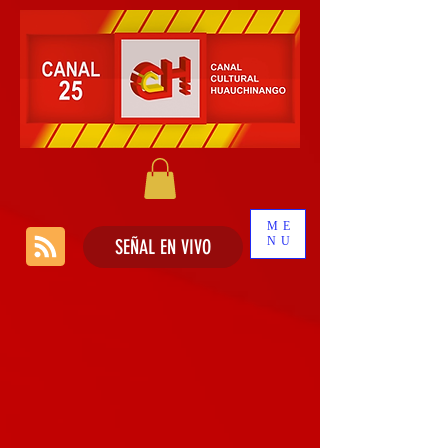
ME
NU
SEÑAL EN VIVO