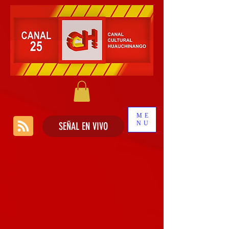
ME
NU
SEÑAL EN VIVO