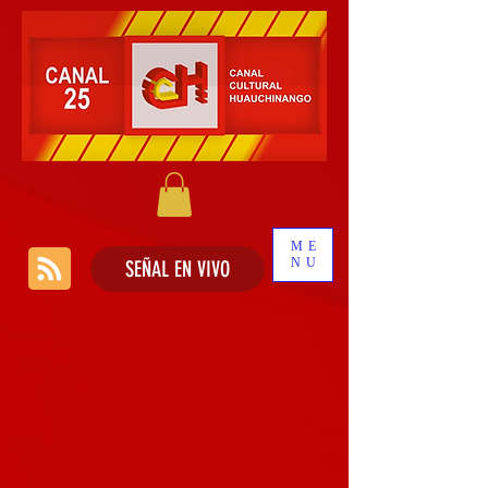
ME
NU
SEÑAL EN VIVO