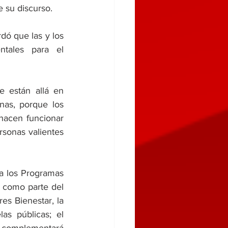
e su discurso.
ó que las y los 
tales para el 
 están allá en 
as, porque los 
acen funcionar 
rsonas valientes 
a los Programas 
 como parte del 
s Bienestar, la 
s públicas; el 