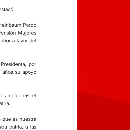
estacó 
Sheinbaum Pardo 
Pensión Mujeres 
bor a favor del 
residenta, por 
0 años su apoyo 
s indígenas, el 
tria. 
 que es nuestra 
a patria, a las 