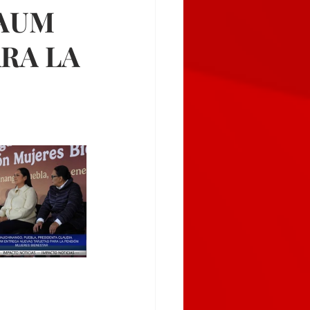
BAUM
RA LA