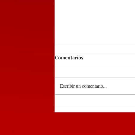
Comentarios
Escribir un comentario...
Detienen a dos sujetos en
Huauchinango por tirar
basura en la vía pública