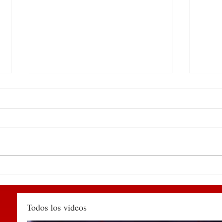
Participa edil de
DEL 
Huauchinango en encuentro
PUE
de alcaldes convocado por la
TIA
SEGOB Puebla
MÉX
Todos los videos