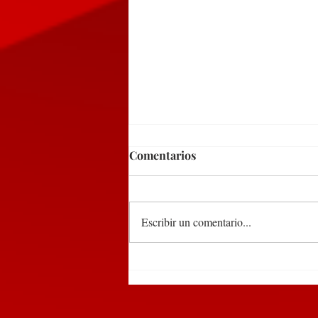
Comentarios
Escribir un comentario...
Detienen a dos sujetos en
Huauchinango por tirar
basura en la vía pública