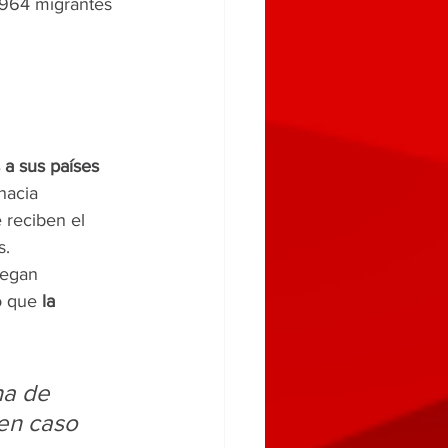
 964 migrantes 
 a sus países 
hacia 
 reciben el 
s.
legan 
ó que 
la 
na de 
en caso 