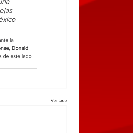
una 
ejas 
éxico
nte la 
ense, Donald 
s de este lado 
Ver todo