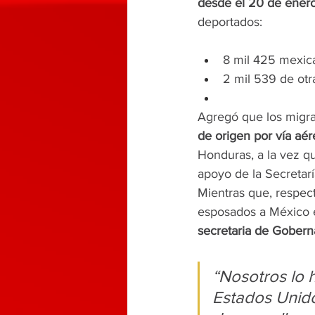
desde el 20 de ener
deportados:
8 mil 425 mexic
2 mil 539 de otr
Agregó que los migran
de origen por vía aér
Honduras, a la vez qu
apoyo de la Secretarí
Mientras que, respect
esposados a México e
secretaria de Goberna
“Nosotros lo 
Estados Unido