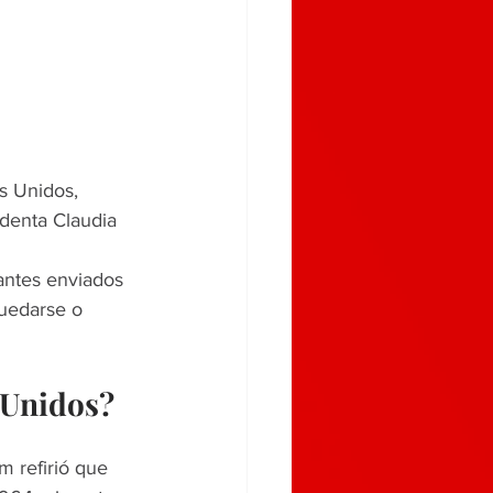
s Unidos, 
identa Claudia 
rantes enviados 
uedarse o 
 Unidos?
m refirió que 