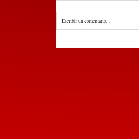
Escribir un comentario...
Participa edil de
Huauchinango en encuentro
de alcaldes convocado por la
SEGOB Puebla