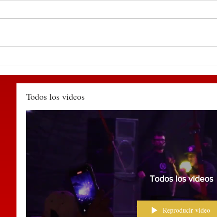
DEL 9 AL 12 DE MARZO,
Deti
PUEBLA RECIBIRÁ EL
Huau
TIANGUIS TURÍSTICO
agred
MÉXICO 2027
muni
Todos los videos
Todos los videos
Reproducir video