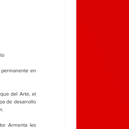
lo
e del Arte, el 
a de desarrollo 
m.
or Armenta les 