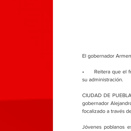
El gobernador Arment
•	Reitera que el freno al abuso del poder y el saqueo son un compromiso permanente en 
su administración.
CIUDAD DE PUEBLA, P
gobernador Alejandro
focalizado a través d
Jóvenes poblanos es