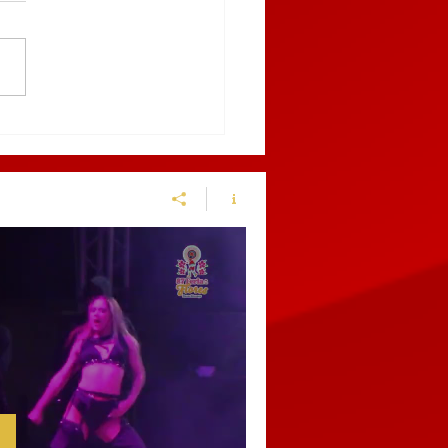
enen en el centro de
chinango a sujeto por
ir a una policía
cipal y alterar el orden