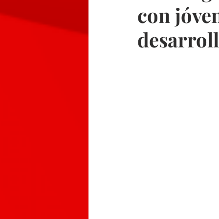
con jóve
desarrol