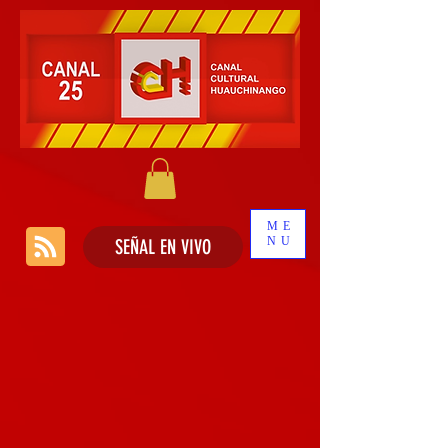
ME
NU
SEÑAL EN VIVO