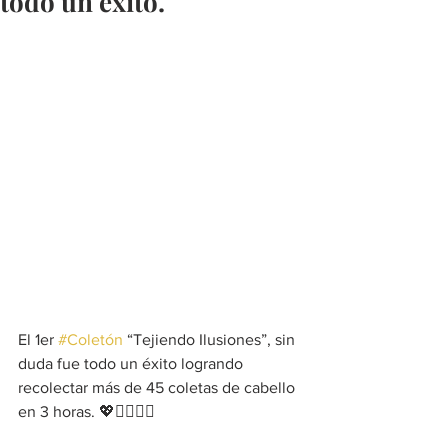
todo un éxito.
El 1er 
#Coletón
 “Tejiendo Ilusiones”, sin 
duda fue todo un éxito logrando 
recolectar más de 45 coletas de cabello 
en 3 horas. 💖💇🏻‍♀️✨