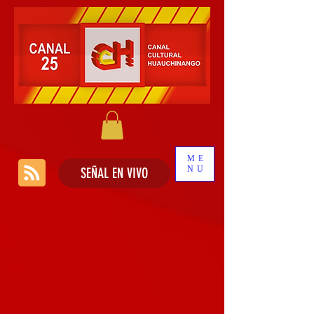
ME
NU
SEÑAL EN VIVO