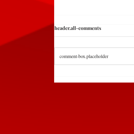
header.all-comments
comment-box.placeholder
Detienen a dos sujetos en
Huauchinango por tirar
basura en la vía pública