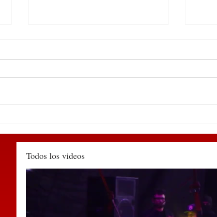
Participa edil de
DEL 
Huauchinango en encuentro
PUE
de alcaldes convocado por la
TIA
SEGOB Puebla
MÉX
Todos los videos