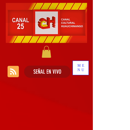
ME
NU
SEÑAL EN VIVO