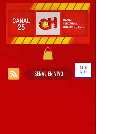
ME
NU
SEÑAL EN VIVO