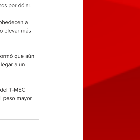
sos por dólar.
 obedecen a 
o elevar más 
nformó que aún 
legar a un 
 del T-MEC 
al peso mayor 