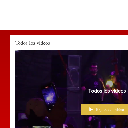
DEL 9 AL 12 DE MARZO,
Deti
PUEBLA RECIBIRÁ EL
Huau
TIANGUIS TURÍSTICO
agred
MÉXICO 2027
muni
Todos los videos
Todos los videos
Reproducir video