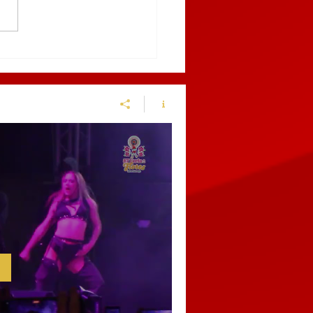
enen en el centro de
chinango a sujeto por
ir a una policía
cipal y alterar el orden