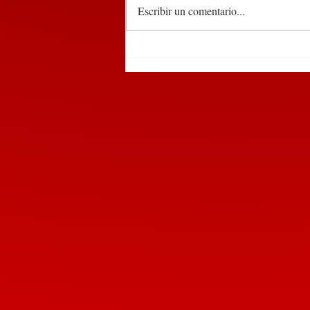
Escribir un comentario...
Participa edil de
Huauchinango en encuentro
de alcaldes convocado por la
SEGOB Puebla