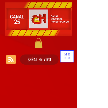
ME
NU
SEÑAL EN VIVO