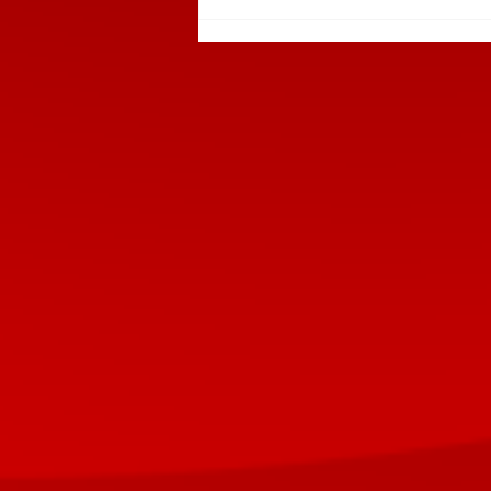
Detienen a dos sujetos en
Huauchinango por tirar
basura en la vía pública