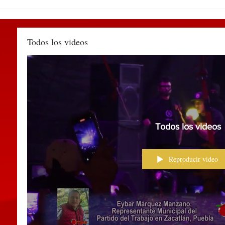
Participa edil de
DEL 
Huauchinango en encuentro
PUE
de alcaldes convocado por la
TIA
SEGOB Puebla
MÉX
Todos los videos
Todos los videos
Reproducir video