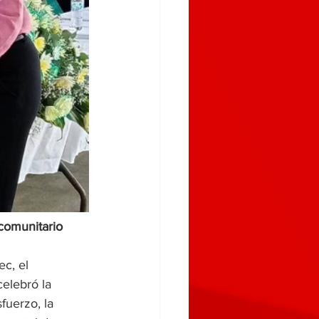
comunitario
c, el 
elebró la 
fuerzo, la 