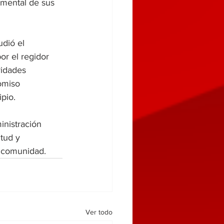
amental de sus 
dió el 
r el regidor 
idades 
omiso 
ipio.
nistración 
tud y 
a comunidad.
Ver todo