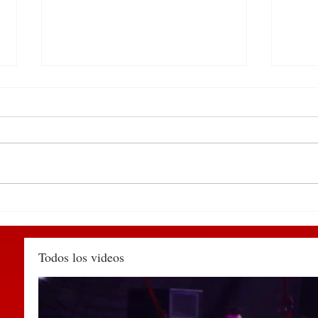
Detienen en el centro de
Cons
Huauchinango a sujeto por
Esta
agredir a una policía
prev
municipal y alterar el orden
Huau
Todos los videos