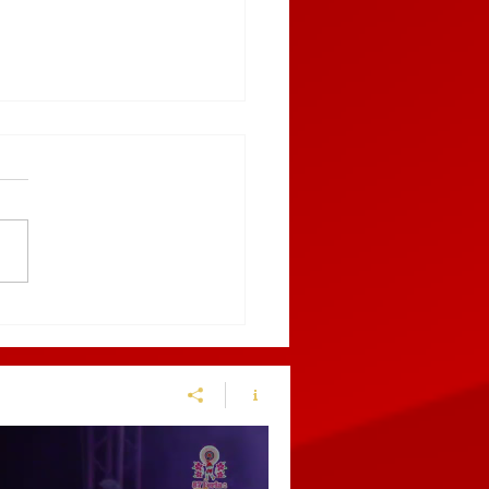
truye Gobierno del
do canal pluvial para
enir inundaciones en
chinango