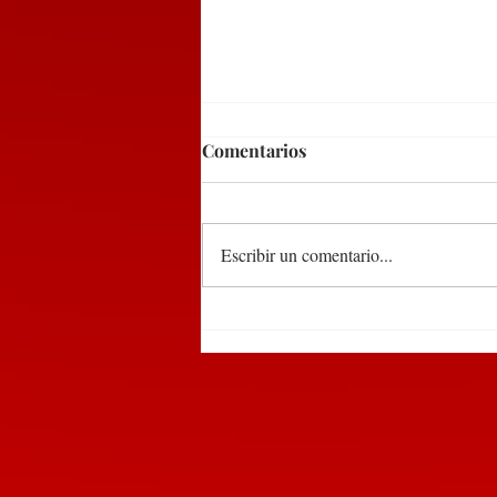
Comentarios
Escribir un comentario...
DEL 9 AL 12 DE MARZO,
PUEBLA RECIBIRÁ EL
TIANGUIS TURÍSTICO
MÉXICO 2027