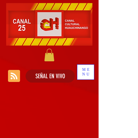
ME
NU
SEÑAL EN VIVO