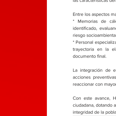
las características del
Entre los aspectos m
* ​Memorias de cál
identificado, evaluan
riesgo socioambiental
* ​Personal especiali
trayectoria en la e
documento final.
​La integración de e
acciones preventiva
reaccionar con mayor 
​Con este avance, H
ciudadana, dotando a
integridad de la pobl