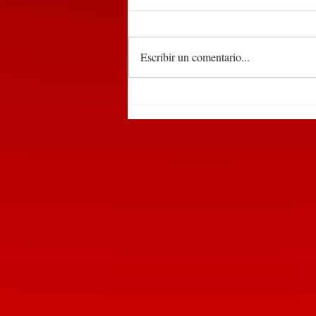
Escribir un comentario...
Participa edil de
Huauchinango en encuentro
de alcaldes convocado por la
SEGOB Puebla