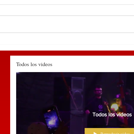
DEL 9 AL 12 DE MARZO,
Deti
PUEBLA RECIBIRÁ EL
Huau
TIANGUIS TURÍSTICO
agred
MÉXICO 2027
muni
Todos los videos
Todos los videos
Reproducir video