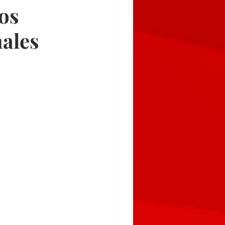
gos
nales