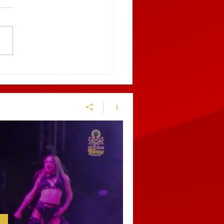
enen en el centro de
chinango a sujeto por
ir a una policía
cipal y alterar el orden