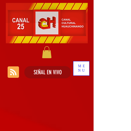
ME
NU
SEÑAL EN VIVO