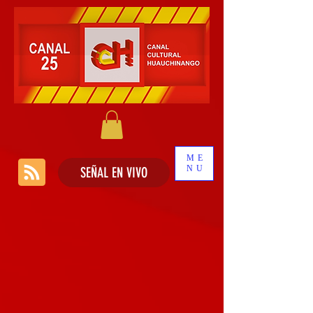
ME
NU
SEÑAL EN VIVO