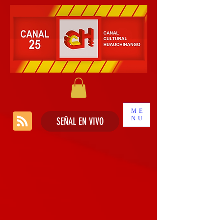
ME
NU
SEÑAL EN VIVO