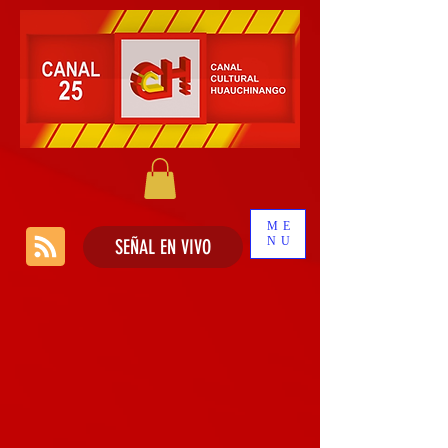
ME
NU
SEÑAL EN VIVO